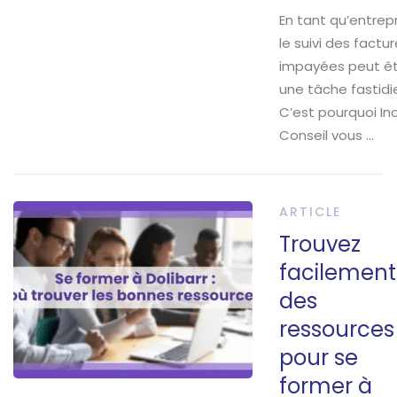
En tant qu’entrepr
le suivi des factu
impayées peut ê
une tâche fastidi
C’est pourquoi In
Conseil vous …
ARTICLE
Trouvez
facilement
des
ressources
pour se
former à