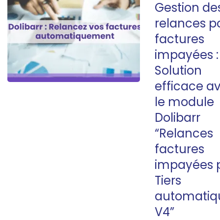
Gestion de
relances p
factures
impayées :
Solution
efficace a
le module
Dolibarr
“Relances
factures
impayées 
Tiers
automatiq
V4”